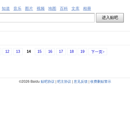
知道
音乐
图片
视频
地图
百科
文库
相册
12
13
14
15
16
17
18
19
下一页>
©2026 Baidu
贴吧协议
|
吧主协议
|
意见反馈
|
收费删贴警示