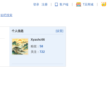
登录
注册
客户端
T豆商城
|
|
|
贴吧搜索
个人信息
[设置]
Xyashc66
粉丝：
58
关注：
722