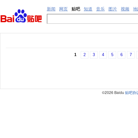
新闻
网页
贴吧
知道
音乐
图片
视频
地
1
2
3
4
5
6
7
©2026 Baidu
贴吧协