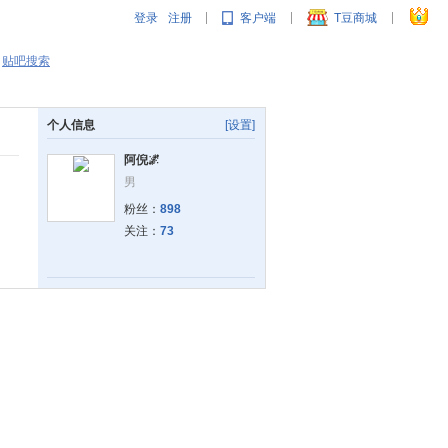
登录
注册
客户端
T豆商城
|
|
|
贴吧搜索
个人信息
[设置]
阿倪🌌
男
粉丝：
898
关注：
73