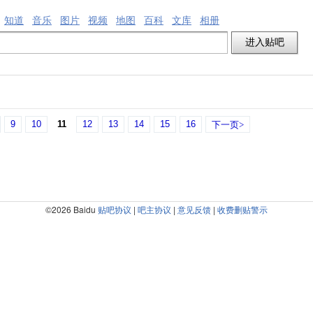
知道
音乐
图片
视频
地图
百科
文库
相册
9
10
11
12
13
14
15
16
下一页>
©2026 Baidu
贴吧协议
|
吧主协议
|
意见反馈
|
收费删贴警示