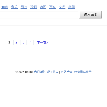
知道
音乐
图片
视频
地图
百科
文库
相册
1
2
3
4
下一页>
©2026 Baidu
贴吧协议
|
吧主协议
|
意见反馈
|
收费删贴警示