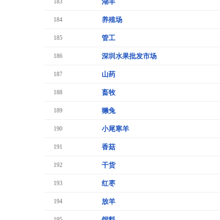
183
湖羊
184
养殖场
185
管工
186
深圳水果批发市场
187
山药
188
畜牧
189
獭兔
190
小尾寒羊
191
香菇
192
干货
193
红枣
194
放羊
195
饲料