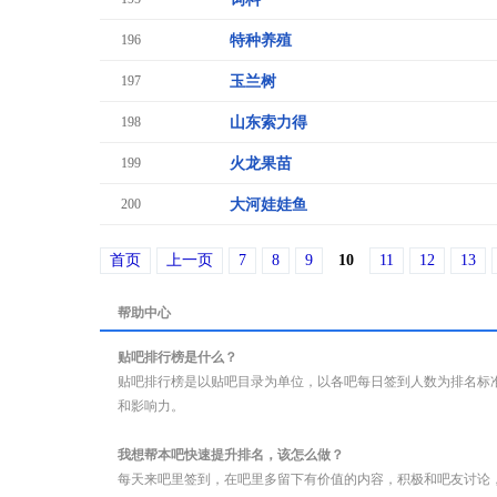
196
特种养殖
197
玉兰树
198
山东索力得
199
火龙果苗
200
大河娃娃鱼
首页
上一页
7
8
9
10
11
12
13
帮助中心
贴吧排行榜是什么？
贴吧排行榜是以贴吧目录为单位，以各吧每日签到人数为排名标
和影响力。
我想帮本吧快速提升排名，该怎么做？
每天来吧里签到，在吧里多留下有价值的内容，积极和吧友讨论