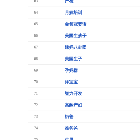
63
产检
64
月嫂培训
65
金领冠婴语
66
美国生孩子
67
辣妈八卦团
68
美国生子
69
孕妈群
70
洋宝宝
71
智力开发
72
高龄产妇
73
奶爸
74
准爸爸
75
生男