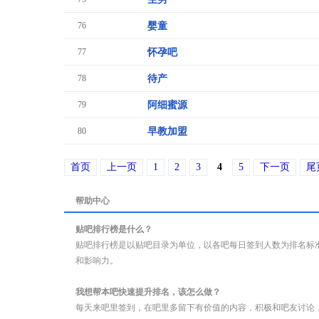
76
婴童
77
怀孕吧
78
待产
79
阿细蜜源
80
早教加盟
首页
上一页
1
2
3
4
5
下一页
尾
帮助中心
贴吧排行榜是什么？
贴吧排行榜是以贴吧目录为单位，以各吧每日签到人数为排名标
和影响力。
我想帮本吧快速提升排名，该怎么做？
每天来吧里签到，在吧里多留下有价值的内容，积极和吧友讨论