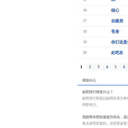
16
细心
17
自建房
18
苍者
19
你们这是
20
处吧友
1
2
3
4
5
6
帮助中心
贴吧排行榜是什么？
贴吧排行榜是以贴吧目录为单
和影响力。
我想帮本吧快速提升排名，该
每天来吧里签到，在吧里多留