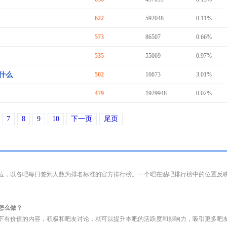
622
592048
0.11%
573
86507
0.66%
535
55069
0.97%
什么
502
16673
3.01%
479
1929948
0.02%
7
8
9
10
下一页
尾页
位，以各吧每日签到人数为排名标准的官方排行榜。一个吧在贴吧排行榜中的位置反
怎么做？
下有价值的内容，积极和吧友讨论，就可以提升本吧的活跃度和影响力，吸引更多吧