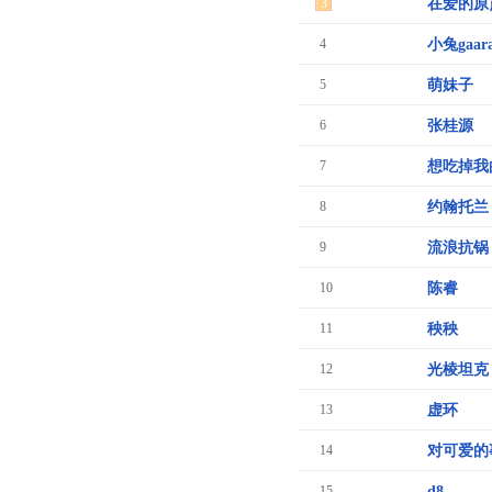
3
在爱的原
4
小兔gaar
5
萌妹子
6
张桂源
7
想吃掉我
8
约翰托兰
9
流浪抗锅
10
陈睿
11
秧秧
12
光棱坦克
13
虚环
14
对可爱的
15
d8