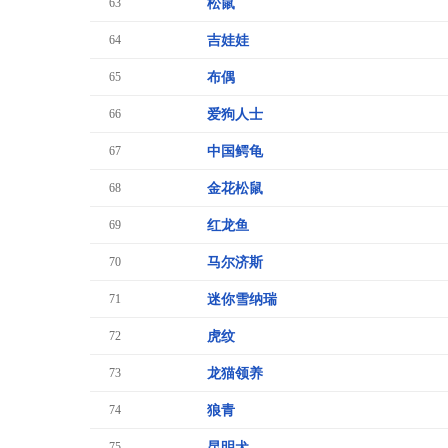
63
松鼠
64
吉娃娃
65
布偶
66
爱狗人士
67
中国鳄龟
68
金花松鼠
69
红龙鱼
70
马尔济斯
71
迷你雪纳瑞
72
虎纹
73
龙猫领养
74
狼青
75
昆明犬