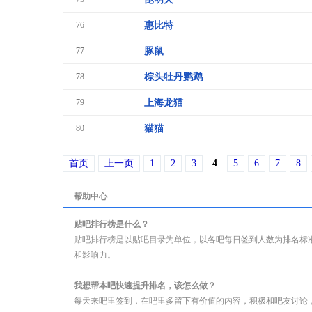
76
惠比特
77
豚鼠
78
棕头牡丹鹦鹉
79
上海龙猫
80
猫猫
首页
上一页
1
2
3
4
5
6
7
8
帮助中心
贴吧排行榜是什么？
贴吧排行榜是以贴吧目录为单位，以各吧每日签到人数为排名标
和影响力。
我想帮本吧快速提升排名，该怎么做？
每天来吧里签到，在吧里多留下有价值的内容，积极和吧友讨论